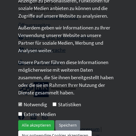
Anzeigen zu personalisieren, Funktionen für
D 59821 Arnsberg
soziale Medien anbieten zu können und die
Tel: +49 2931 878 0
Zugriffe auf unsere Website zu analysieren.
Email:
info@arnsberg.ihk.de
Öffnungszeiten
Außerdem geben wir Informationen zu Ihrer
Verwendung unserer Website an unsere
Erklärung zur Barrierefreiheit
Partner für soziale Medien, Werbung und
Gebärdensprache
Analysen weiter.
Unsere Partner führen diese Informationen
Leichte Sprache
möglicherweise mit weiteren Daten
zusammen, die Sie ihnen bereitgestellt haben
oder die sie im Rahmen Ihrer Nutzung der
Dienste gesammelt haben.
Notwendig
Statistiken
Externe Medien
Alle akzeptieren
Speichern
2026 © All Rights Reserved.
Impressum
|
Nur notwendige Cookies akzeptieren