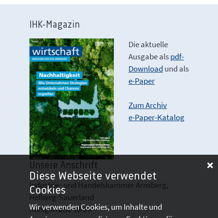
IHK-Magazin
Die aktuelle
Ausgabe als
pdf-
Download
und als
e-Paper
Zum Archiv
e-Paper-Katalog
Unsere Anschrift
Diese Webseite verwendet
Industrie- und Handelskammer Arnsberg,
Cookies
Hellweg-Sauerland
Wir verwenden Cookies, um Inhalte und
Königstraße 18-20