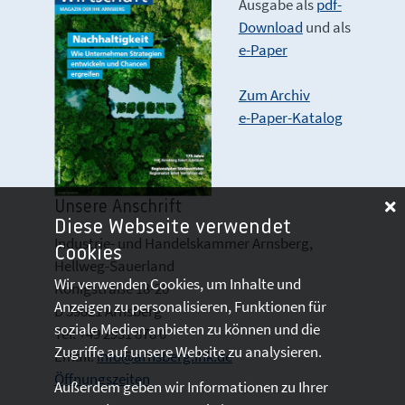
Ausgabe als
pdf-
Download
und als
e-Paper
Zum Archiv
e-Paper-Katalog
Unsere Anschrift
Diese Webseite verwendet
Industrie- und Handelskammer Arnsberg,
Cookies
Hellweg-Sauerland
Wir verwenden Cookies, um Inhalte und
Königstraße 18-20
Anzeigen zu personalisieren, Funktionen für
D 59821 Arnsberg
soziale Medien anbieten zu können und die
Tel: +49 2931 878 0
Zugriffe auf unsere Website zu analysieren.
Email:
info@arnsberg.ihk.de
Öffnungszeiten
Außerdem geben wir Informationen zu Ihrer