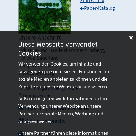
Zum Archiv
e-Paper-Katalog
Unsere Anschrift
Diese Webseite verwendet
Industrie- und Handelskammer Arnsberg,
Cookies
Hellweg-Sauerland
Wir verwenden Cookies, um Inhalte und
Königstraße 18-20
Anzeigen zu personalisieren, Funktionen für
D 59821 Arnsberg
soziale Medien anbieten zu können und die
Tel: +49 2931 878 0
Zugriffe auf unsere Website zu analysieren.
Email:
info@arnsberg.ihk.de
Öffnungszeiten
Außerdem geben wir Informationen zu Ihrer
Verwendung unserer Website an unsere
Erklärung zur Barrierefreiheit
Partner für soziale Medien, Werbung und
Gebärdensprache
Analysen weiter.
Unsere Partner führen diese Informationen
Leichte Sprache