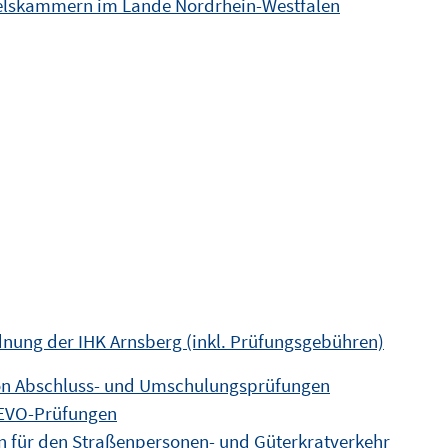
delskammern im Lande Nordrhein-Westfalen
dnung der IHK Arnsberg (inkl. Prüfungsgebühren)
on Abschluss- und Umschulungsprüfungen
AEVO-Prüfungen
 für den Straßenpersonen- und Güterkratverkehr