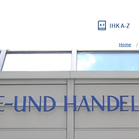
IHK A-Z
Home