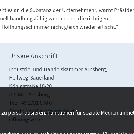
eht es an die Substanz der Unternehmen“, warnt Präside
hnell handlungsfähig werden und die richtigen
Hoffnungsschimmer nicht gleich wieder erlischt.“
Unsere Anschrift
Industrie- und Handelskammer Arnsberg,
Hellweg-Sauerland
Königstraße 18-20
D 59821 Arnsberg
Tel: +49 2931 878 0
Email:
info@arnsberg.ihk.de
zu personalisieren, Funktionen für soziale Medien anbiet
Öffnungszeiten