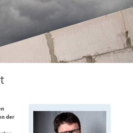
t
en
en der