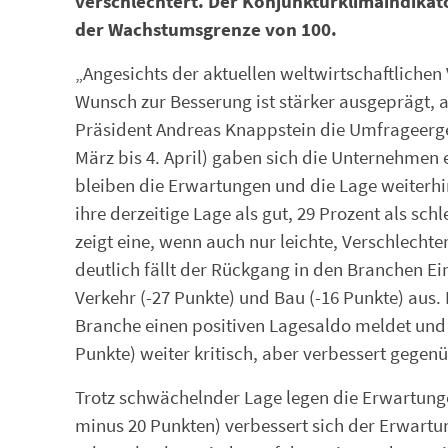
verschlechtert. Der Konjunkturklimaindikato
der Wachstumsgrenze von 100.
„Angesichts der aktuellen weltwirtschaftlichen
Wunsch zur Besserung ist stärker ausgeprägt, al
Präsident Andreas Knappstein die Umfrageerg
März bis 4. April) gaben sich die Unternehmen
bleiben die Erwartungen und die Lage weiterhin
ihre derzeitige Lage als gut, 29 Prozent als sc
zeigt eine, wenn auch nur leichte, Verschlecht
deutlich fällt der Rückgang in den Branchen Ei
Verkehr (-27 Punkte) und Bau (-16 Punkte) aus. E
Branche einen positiven Lagesaldo meldet und si
Punkte) weiter kritisch, aber verbessert gegen
Trotz schwächelnder Lage legen die Erwartunge
minus 20 Punkten) verbessert sich der Erwart