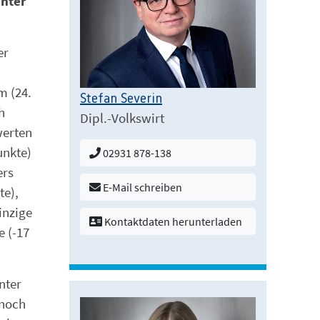
unter
er
m (24.
Stefan Severin
h
Dipl.-Volkswirt
werten
unkte)
02931 878-138
ers
E-Mail schreiben
te),
inzige
Kontaktdaten herunterladen
e (-17
nter
 noch