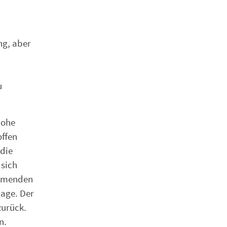
ng, aber
u
hohe
offen
 die
 sich
ommenden
lage. Der
zurück.
n.