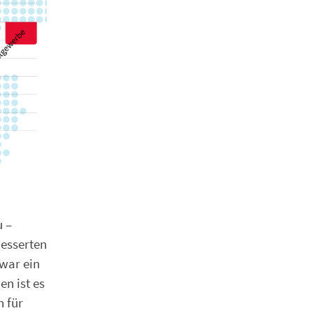
u –
besserten
zwar ein
n ist es
n für