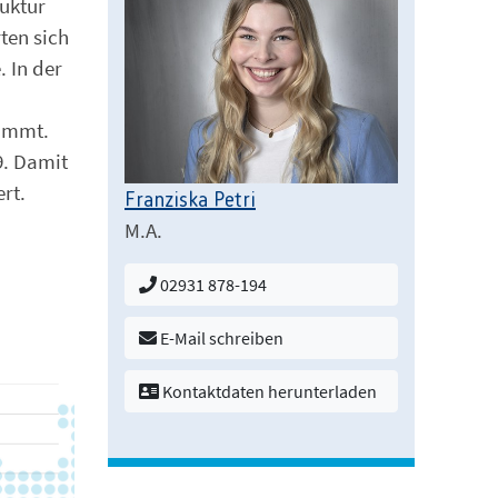
ruktur
ten sich
. In der
timmt.
9. Damit
rt.
Franziska Petri
M.A.
02931 878-194
E-Mail schreiben
Kontaktdaten herunterladen