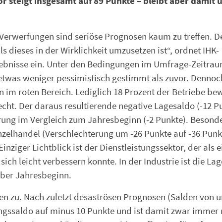
r steigt insgesamt auf 89 Punkte – bleibt aber damit 
 Verwerfungen sind seriöse Prognosen kaum zu treffen. D
s dieses in der Wirklichkeit umzusetzen ist“, ordnet IHK-
ebnisse ein. Unter den Bedingungen im Umfrage-Zeitrau
 etwas weniger pessimistisch gestimmt als zuvor. Dennoc
 im roten Bereich. Lediglich 18 Prozent der Betriebe be
hlecht. Der daraus resultierende negative Lagesaldo (-12 P
erung im Vergleich zum Jahresbeginn (-2 Punkte). Besond
nzelhandel (Verschlechterung um -26 Punkte auf -36 Punk
inziger Lichtblick ist der Dienstleistungssektor, der als e
ch leicht verbessern konnte. In der Industrie ist die Lag
über Jahresbeginn.
n zu. Nach zuletzt desaströsen Prognosen (Salden von u
ungssaldo auf minus 10 Punkte und ist damit zwar immer