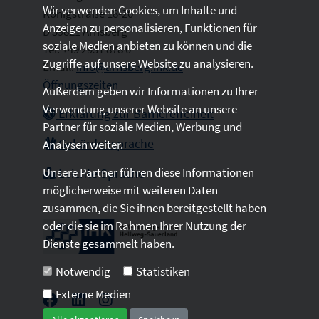
Wir verwenden Cookies, um Inhalte und
Königstraße 18-20
Anzeigen zu personalisieren, Funktionen für
D 59821 Arnsberg
soziale Medien anbieten zu können und die
Tel: +49 2931 878 0
Zugriffe auf unsere Website zu analysieren.
Email:
info@arnsberg.ihk.de
Öffnungszeiten
Außerdem geben wir Informationen zu Ihrer
Verwendung unserer Website an unsere
Erklärung zur Barrierefreiheit
Partner für soziale Medien, Werbung und
Gebärdensprache
Analysen weiter.
Unsere Partner führen diese Informationen
Leichte Sprache
möglicherweise mit weiteren Daten
zusammen, die Sie ihnen bereitgestellt haben
oder die sie im Rahmen Ihrer Nutzung der
Dienste gesammelt haben.
Notwendig
Statistiken
Externe Medien