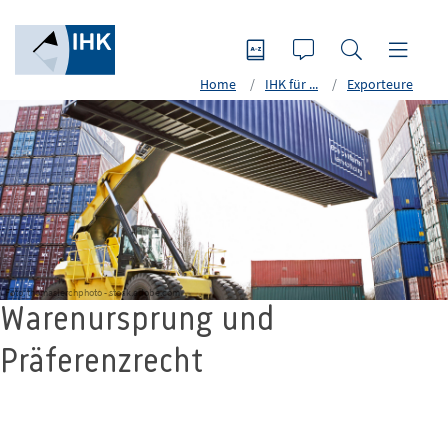
Home
IHK für ...
Exporteure
Foto: thomaslerchphoto - stock.adobe.com
Warenursprung und
Präferenzrecht