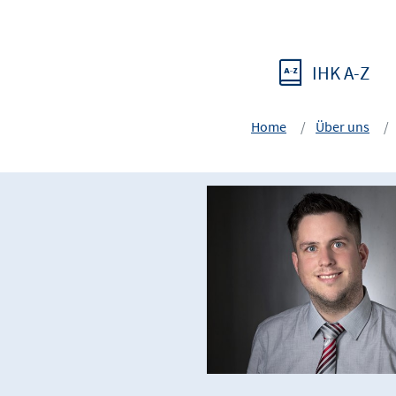
IHK A-Z
Home
Über uns