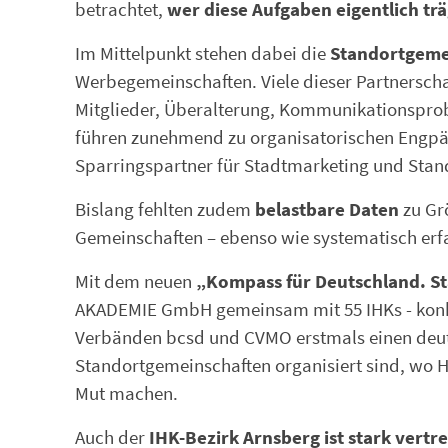
betrachtet,
wer diese Aufgaben eigentlich trä
Im Mittelpunkt stehen dabei die
Standortgeme
Werbegemeinschaften. Viele dieser Partnerschaf
Mitglieder, Überalterung, Kommunikationsprobl
führen zunehmend zu organisatorischen Engpä
Sparringspartner für Stadtmarketing und Stan
Bislang fehlten zudem
belastbare Daten
zu Grö
Gemeinschaften – ebenso wie systematisch erfa
Mit dem neuen
„Kompass für Deutschland. S
AKADEMIE GmbH gemeinsam mit 55 IHKs - konkr
Verbänden bcsd und CVMO erstmals einen deuts
Standortgemeinschaften organisiert sind, wo 
Mut machen.
Auch der
IHK-Bezirk Arnsberg ist stark vertr