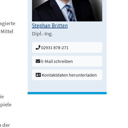
agierte
Stephan Britten
Mittel
Dipl.-Ing.
02931 878-271
E-Mail schreiben
Kontaktdaten herunterladen
m
ie
piele
n der