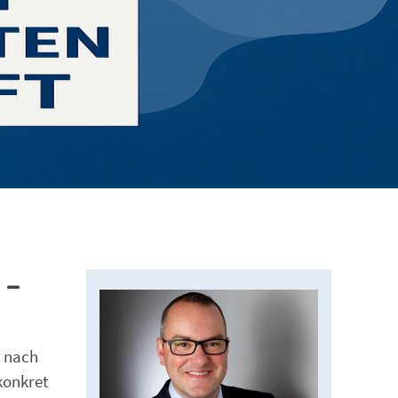
 –
n nach
konkret