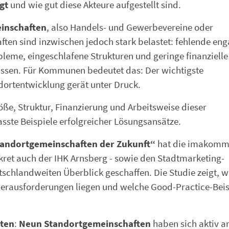
gt
und wie gut diese Akteure aufgestellt sind.
inschaften
, also Handels- und Gewerbevereine oder
ten sind inzwischen jedoch stark belastet: fehlende eng
eme, eingeschlafene Strukturen und geringe finanzielle 
ssen. Für Kommunen bedeutet das: Der wichtigste
dortentwicklung gerät unter Druck.
ße, Struktur, Finanzierung und Arbeitsweise dieser
sste Beispiele erfolgreicher Lösungsansätze.
tandortgemeinschaften der Zukunft“
hat die imakom
et auch der IHK Arnsberg - sowie den Stadtmarketing-
chlandweiten Überblick geschaffen. Die Studie zeigt, w
Herausforderungen liegen und welche Good-Practice-Beis
eten
:
Neun Standortgemeinschaften
haben sich aktiv a