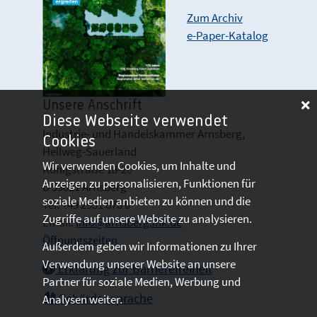
Zum Archiv
e-Paper-Katalog
Unsere Anschrift
Diese Webseite verwendet
Industrie- und Handelskammer Arnsberg,
Cookies
Hellweg-Sauerland
Wir verwenden Cookies, um Inhalte und
Königstraße 18-20
Anzeigen zu personalisieren, Funktionen für
D 59821 Arnsberg
soziale Medien anbieten zu können und die
Tel: +49 2931 878 0
Zugriffe auf unsere Website zu analysieren.
Email:
info@arnsberg.ihk.de
Öffnungszeiten
Außerdem geben wir Informationen zu Ihrer
Verwendung unserer Website an unsere
Erklärung zur Barrierefreiheit
Partner für soziale Medien, Werbung und
Gebärdensprache
Analysen weiter.