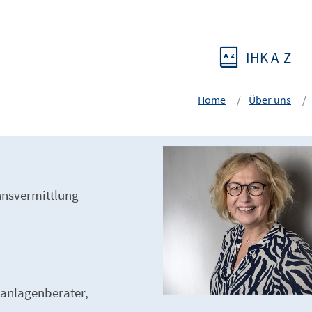
IHK A-Z
Home
Über uns
hnsvermittlung
anlagenberater,