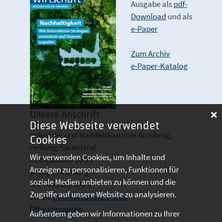
Ausgabe als
pdf-
Download
und als
e-Paper
Zum Archiv
e-Paper-Katalog
Unsere Anschrift
Diese Webseite verwendet
Industrie- und Handelskammer Arnsberg,
Cookies
Hellweg-Sauerland
Wir verwenden Cookies, um Inhalte und
Königstraße 18-20
Anzeigen zu personalisieren, Funktionen für
D 59821 Arnsberg
soziale Medien anbieten zu können und die
Tel: +49 2931 878 0
Zugriffe auf unsere Website zu analysieren.
Email:
info@arnsberg.ihk.de
Öffnungszeiten
Außerdem geben wir Informationen zu Ihrer