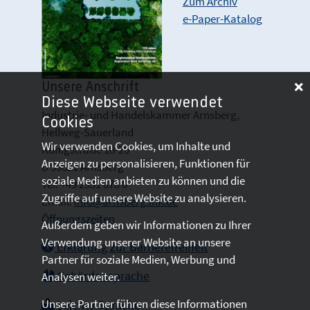
Zum Archiv
e-Paper-Katalog
Unsere Anschrift
Diese Webseite verwendet
Industrie- und Handelskammer Arnsberg,
Cookies
Hellweg-Sauerland
Wir verwenden Cookies, um Inhalte und
Königstraße 18-20
Anzeigen zu personalisieren, Funktionen für
D 59821 Arnsberg
soziale Medien anbieten zu können und die
Tel: +49 2931 878 0
Zugriffe auf unsere Website zu analysieren.
Email:
info@arnsberg.ihk.de
Öffnungszeiten
Außerdem geben wir Informationen zu Ihrer
Verwendung unserer Website an unsere
Erklärung zur Barrierefreiheit
Partner für soziale Medien, Werbung und
Gebärdensprache
Analysen weiter.
Unsere Partner führen diese Informationen
Leichte Sprache