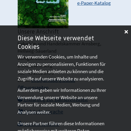
e-Paper-Katalog
Unsere Anschrift
Diese Webseite verwendet
Industrie- und Handelskammer Arnsberg,
Cookies
Hellweg-Sauerland
Wir verwenden Cookies, um Inhalte und
Königstraße 18-20
Anzeigen zu personalisieren, Funktionen für
D 59821 Arnsberg
soziale Medien anbieten zu können und die
Tel: +49 2931 878 0
Zugriffe auf unsere Website zu analysieren.
Email:
info@arnsberg.ihk.de
Öffnungszeiten
Außerdem geben wir Informationen zu Ihrer
Verwendung unserer Website an unsere
Erklärung zur Barrierefreiheit
Partner für soziale Medien, Werbung und
Gebärdensprache
Analysen weiter.
Unsere Partner führen diese Informationen
Leichte Sprache
möglicherweise mit weiteren Daten