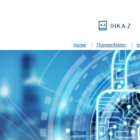
IHK A-Z
Home
Themenfelder
I