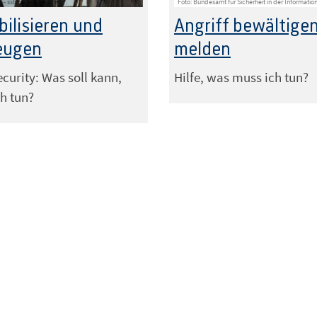
et - sstock.adobe.com
Foto: Bundesamt für Sicherheit in der Informatio
bilisieren und
Angriff bewältige
eugen
melden
curity: Was soll kann,
Hilfe, was muss ich tun?
h tun?