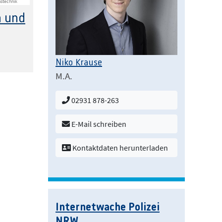
nstechnik
n und
Niko Krause
M.A.
02931 878-263
E-Mail schreiben
Kontaktdaten herunterladen
Internetwache Polizei
NRW