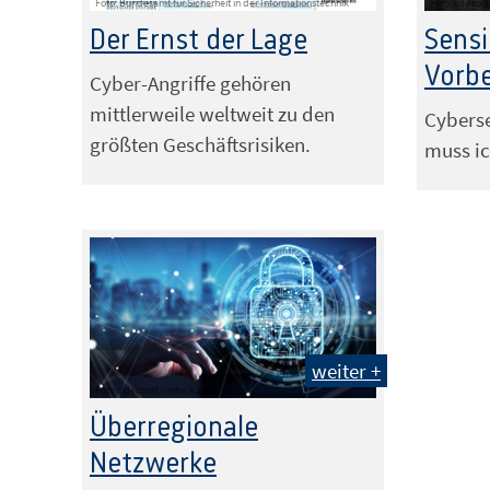
Foto: Bundesamt für Sicherheit in der Informationstechnik
Foto: sdecor
Der Ernst der Lage
Sensi
Vorb
Cyber-Angriffe gehören
mittlerweile weltweit zu den
Cyberse
größten Geschäftsrisiken.
muss ic
weiter +
Foto: sdecoret - sstock.adobe.com
Überregionale
Netzwerke