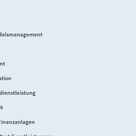
ndelsmanagement
nt
ation
dienstleistung
it
Finanzanlagen