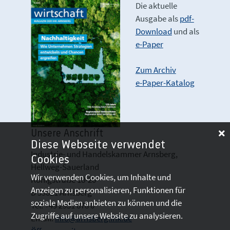
Die aktuelle
Ausgabe als
pdf-
Download
und als
e-Paper
Zum Archiv
e-Paper-Katalog
Unsere Anschrift
Diese Webseite verwendet
Industrie- und Handelskammer Arnsberg,
Cookies
Hellweg-Sauerland
Wir verwenden Cookies, um Inhalte und
Königstraße 18-20
Anzeigen zu personalisieren, Funktionen für
D 59821 Arnsberg
soziale Medien anbieten zu können und die
Tel: +49 2931 878 0
Zugriffe auf unsere Website zu analysieren.
Email:
info@arnsberg.ihk.de