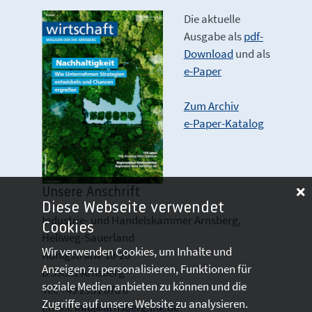
Die aktuelle
Ausgabe als
pdf-
Download
und als
e-Paper
Zum Archiv
e-Paper-Katalog
Unsere Anschrift
Diese Webseite verwendet
Industrie- und Handelskammer Arnsberg,
Cookies
Hellweg-Sauerland
Wir verwenden Cookies, um Inhalte und
Königstraße 18-20
Anzeigen zu personalisieren, Funktionen für
D 59821 Arnsberg
soziale Medien anbieten zu können und die
Tel: +49 2931 878 0
Zugriffe auf unsere Website zu analysieren.
Email:
info@arnsberg.ihk.de