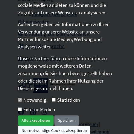
soziale Medien anbieten zu können und die
Tel: +49 2931 878 0
Zugriffe auf unsere Website zu analysieren.
Email:
info@arnsberg.ihk.de
Öffnungszeiten
Außerdem geben wir Informationen zu Ihrer
Verwendung unserer Website an unsere
Erklärung zur Barrierefreiheit
Partner für soziale Medien, Werbung und
Gebärdensprache
Analysen weiter.
Unsere Partner führen diese Informationen
Leichte Sprache
möglicherweise mit weiteren Daten
zusammen, die Sie ihnen bereitgestellt haben
oder die sie im Rahmen Ihrer Nutzung der
Dienste gesammelt haben.
Notwendig
Statistiken
Externe Medien
Alle akzeptieren
Speichern
2026 © All Rights Reserved.
Impressum
|
Nur notwendige Cookies akzeptieren
Datenschutz
|
Sitemap
|
Cookie-Einwilligung