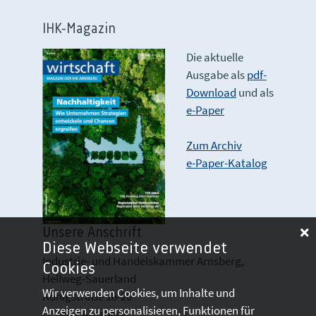
IHK-Magazin
Die aktuelle
Ausgabe als
pdf-
Download
und als
e-Paper
Zum Archiv
e-Paper-Katalog
Unsere Anschrift
Diese Webseite verwendet
Industrie- und Handelskammer Arnsberg,
Cookies
Hellweg-Sauerland
Wir verwenden Cookies, um Inhalte und
Königstraße 18-20
Anzeigen zu personalisieren, Funktionen für
D 59821 Arnsberg