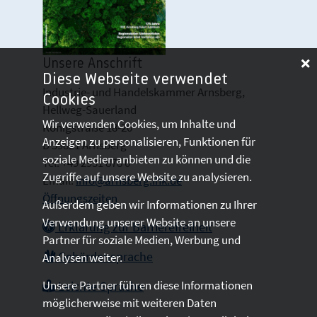
Unsere Anschrift
Diese Webseite verwendet
Industrie- und Handelskammer Arnsberg,
Cookies
Hellweg-Sauerland
Wir verwenden Cookies, um Inhalte und
Königstraße 18-20
Anzeigen zu personalisieren, Funktionen für
D 59821 Arnsberg
soziale Medien anbieten zu können und die
Tel: +49 2931 878 0
Zugriffe auf unsere Website zu analysieren.
Email:
info@arnsberg.ihk.de
Öffnungszeiten
Außerdem geben wir Informationen zu Ihrer
Verwendung unserer Website an unsere
Erklärung zur Barrierefreiheit
Partner für soziale Medien, Werbung und
Gebärdensprache
Analysen weiter.
Unsere Partner führen diese Informationen
Leichte Sprache
möglicherweise mit weiteren Daten