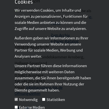
IHK-Magazin
Cookies
Wir verwenden Cookies, um Inhalte und
Die aktuelle Ausgabe als
Anzeigen zu personalisieren, Funktionen für
pdf- Download
und als
e-
soziale Medien anbieten zu können und die
Paper
Zugriffe auf unsere Website zu analysieren.
Zum Archiv
Außerdem geben wir Informationen zu Ihrer
e-Paper-Katalog
Verwendung unserer Website an unsere
Unsere Anschrift
Partner für soziale Medien, Werbung und
Analysen weiter.
Industrie- und Handelskammer Arnsberg,
Hellweg-Sauerland
Unsere Partner führen diese Informationen
Königstraße 18-20
möglicherweise mit weiteren Daten
D 59821 Arnsberg
zusammen, die Sie ihnen bereitgestellt haben
Tel: +49 2931 878 0
oder die sie im Rahmen Ihrer Nutzung der
Email:
info@arnsberg.ihk.de
Dienste gesammelt haben.
Öffnungszeiten
Notwendig
Statistiken
Externe Medien