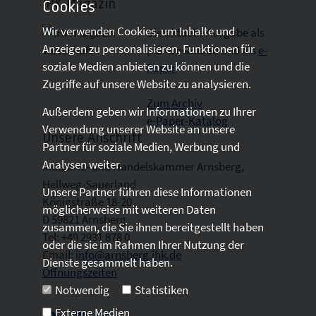
IHK-Magazin
Cookies
Wir verwenden Cookies, um Inhalte und
Die aktuelle Ausgabe als
Anzeigen zu personalisieren, Funktionen für
pdf- Download
und als
e-
soziale Medien anbieten zu können und die
Paper
Zugriffe auf unsere Website zu analysieren.
Zum Archiv
Außerdem geben wir Informationen zu Ihrer
e-Paper-Katalog
Verwendung unserer Website an unsere
Unsere Anschrift
Partner für soziale Medien, Werbung und
Analysen weiter.
Industrie- und Handelskammer Arnsberg,
Hellweg-Sauerland
Unsere Partner führen diese Informationen
Königstraße 18-20
möglicherweise mit weiteren Daten
D 59821 Arnsberg
zusammen, die Sie ihnen bereitgestellt haben
Tel: +49 2931 878 0
oder die sie im Rahmen Ihrer Nutzung der
Email:
info@arnsberg.ihk.de
Dienste gesammelt haben.
Öffnungszeiten
Notwendig
Statistiken
Externe Medien