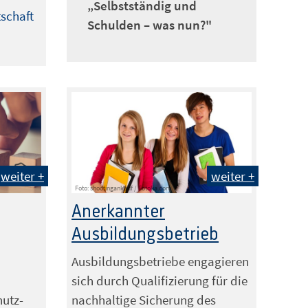
„Selbstständig und
tschaft
Schulden – was nun?"
weiter +
weiter +
Foto: shootingankauf / Fotolia.com
Anerkannter
Ausbildungsbetrieb
Ausbildungsbetriebe engagieren
sich durch Qualifizierung für die
hutz-
nachhaltige Sicherung des