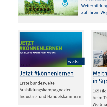
Weiterbildung
auf ihrem Weg
Foto: malp / Melinda Nagy - stock.adobe.com
weiter +
Foto: IHK
IHK Arnsberg
Jetzt #könnenlernen
Weltm
in Sü
Erste bundesweite
Ausbildungskampagne der
165 Hi
Industrie- und Handelskammern
beim Tr
Weltmar