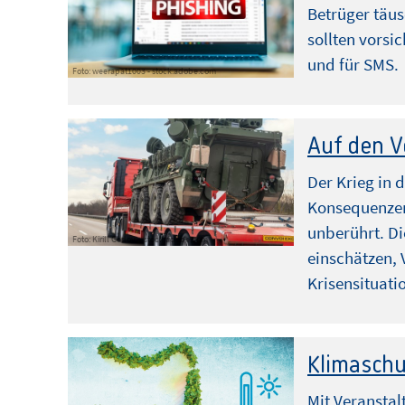
Betrüger täu
sollten vorsic
und für SMS.
Foto: weerapat1003 - stock.adobe.com
Auf den V
Der Krieg in 
Konsequenzen 
unberührt. Di
Foto: Kirill Gorlov – stock.adobe.com
einschätzen, 
Krisensituati
Klimaschu
Mit Veransta