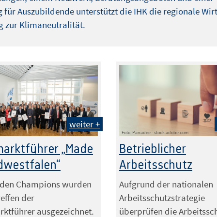
 für Auszubildende unterstützt die IHK die regionale Wir
 zur Klimaneutralität.
weiter +
Foto: Parradee - stock.adobe.com
arktführer „Made
Betrieblicher
dwestfalen“
Arbeitsschutz
dden Champions wurden
Aufgrund der nationalen
effen der
Arbeitsschutzstrategie
ktführer ausgezeichnet.
überprüfen die Arbeitssc