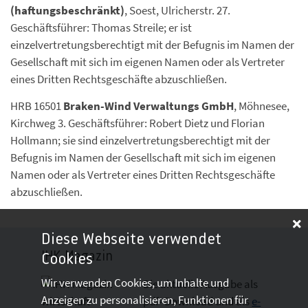
(haftungsbeschränkt)
, Soest, Ulricherstr. 27.
Geschäftsführer: Thomas Streile; er ist
einzelvertretungsberechtigt mit der Befugnis im Namen der
Gesellschaft mit sich im eigenen Namen oder als Vertreter
eines Dritten Rechtsgeschäfte abzuschließen.
HRB 16501
Braken-Wind Verwaltungs GmbH
, Möhnesee,
Kirchweg 3. Geschäftsführer: Robert Dietz und Florian
Hollmann; sie sind einzelvertretungsberechtigt mit der
Befugnis im Namen der Gesellschaft mit sich im eigenen
Namen oder als Vertreter eines Dritten Rechtsgeschäfte
abzuschließen.
Diese Webseite verwendet
IHK-Magazin
Cookies
Wir verwenden Cookies, um Inhalte und
Die aktuelle Ausgabe als
Anzeigen zu personalisieren, Funktionen für
pdf- Download
und als
e-