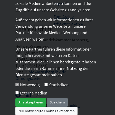
soziale Medien anbieten zu können und die
Paper
Zugriffe auf unsere Website zu analysieren.
Zum Archiv
Außerdem geben wir Informationen zu Ihrer
e-Paper-Katalog
Verwendung unserer Website an unsere
Unsere Anschrift
Partner für soziale Medien, Werbung und
Analysen weiter.
Industrie- und Handelskammer Arnsberg,
Hellweg-Sauerland
Unsere Partner führen diese Informationen
Königstraße 18-20
möglicherweise mit weiteren Daten
D 59821 Arnsberg
zusammen, die Sie ihnen bereitgestellt haben
Tel: +49 2931 878 0
oder die sie im Rahmen Ihrer Nutzung der
Email:
info@arnsberg.ihk.de
Dienste gesammelt haben.
Öffnungszeiten
Notwendig
Statistiken
Externe Medien
Alle akzeptieren
Speichern
2026 © All Rights Reserved. |
Cookie-
Nur notwendige Cookies akzeptieren
Einwilligung