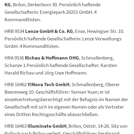
KG
, Brilon, Derkerborn 30. Persönlich haftende
Gesellschafterin: Energiepark 20251 GmbH. 4
Kommanditisten.
HRB 9534
Lenze GmbH & Co. KG
, Ense, Hewingser Str. 10.
Persönlich haftende Gesellschafterin: Lenze Verwaltungs
GmbH. 4 Kommanditisten.
HRA 9536
Richau & Hoffmann OHG
, Schmallenberg,
Schanze 1.Persönlich haftende Gesellschafter: Karsten
Harald Richau und Jörg Uwe Hoffmann.
HRB 16462
YiNova Tech GmbH
, Schmallenberg, Oberer
Beerenweg 10. Geschäftsführer: Yannan Yuan; er ist
einzelvertretungsberechtigt mit der Befugnis im Namen der
Gesellschaft mit sich im eigenen Namen oder als Vertreter
eines Dritten Rechtsgeschäfte abzuschließen.
HRB 16463
Illuminate GmbH
, Brilon, Oststr. 14-26. Sitz von
Pullach nach Brilon verlegt. Geschäftsführer: Ferdinand